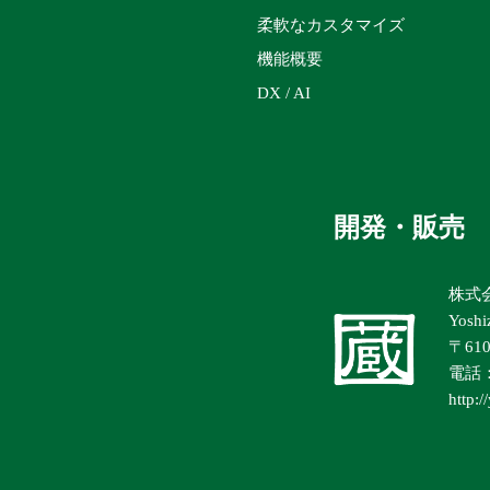
柔軟なカスタマイズ
機能概要
DX / AI
開発・販売
株式
Yoshi
〒61
電話：0
http:/