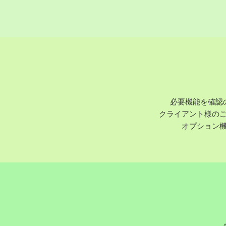
必要機能を確認
クライアント様の
オプション